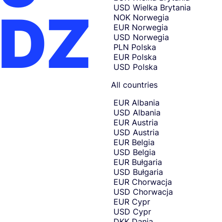
r
currency
USD
Wielka Brytania
ĄDZ
t
selection
NOK
Norwegia
and
h
EUR
Norwegia
move
e
to
USD
Norwegia
c
sending
PLN
Polska
amount
o
EUR
Polska
entry.
u
USD
Polska
n
t
All countries
r
y
EUR
Albania
o
USD
Albania
r
EUR
Austria
c
USD
Austria
u
EUR
Belgia
r
USD
Belgia
r
EUR
Bułgaria
e
USD
Bułgaria
n
EUR
Chorwacja
c
USD
Chorwacja
y
EUR
Cypr
y
USD
Cypr
o
DKK
Dania