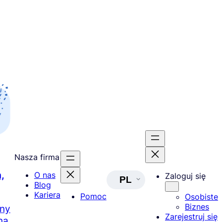
Nasza firma
,
O nas
Zaloguj się
PL
Blog
Kariera
Pomoc
Osobiste
Biznes
lny
Zarejestruj się
ną