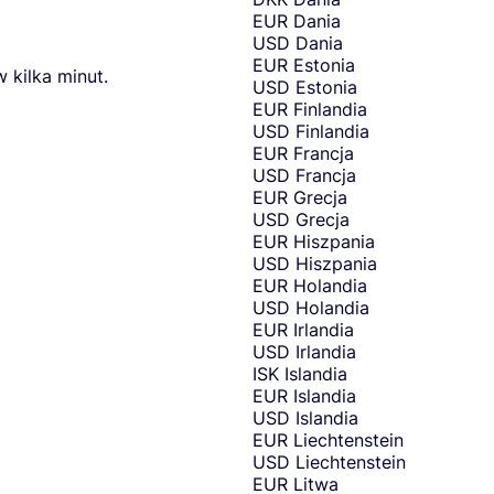
u
EUR
Dania
w
USD
Dania
a
EUR
Estonia
 kilka minut.
n
USD
Estonia
t
EUR
Finlandia
t
USD
Finlandia
o
EUR
Francja
s
USD
Francja
e
EUR
Grecja
n
USD
Grecja
d
EUR
Hiszpania
m
USD
Hiszpania
o
EUR
Holandia
n
USD
Holandia
e
EUR
Irlandia
y
USD
Irlandia
f
ISK
Islandia
r
EUR
Islandia
o
USD
Islandia
m
EUR
Liechtenstein
.
USD
Liechtenstein
EUR
Litwa