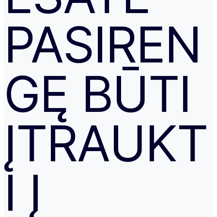
PASIREN
GĘ BŪTI
ĮTRAUKT
I Į