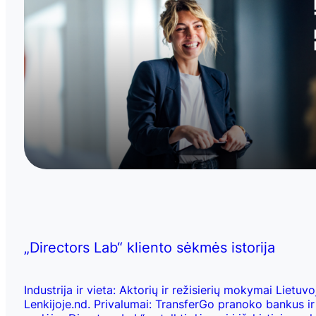
„Directors Lab“ kliento sėkmės istorija
Industrija ir vieta: Aktorių ir režisierių mokymai Lietuvoj
Lenkijoje.nd. Privalumai: TransferGo pranoko bankus ir