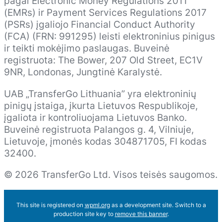
pagal Electronic Money Regulations 2011
(EMRs) ir Payment Services Regulations 2017
(PSRs) įgaliojo Financial Conduct Authority
(FCA) (FRN: 991295) leisti elektroninius pinigus
ir teikti mokėjimo paslaugas. Buveinė
registruota: The Bower, 207 Old Street, EC1V
9NR, Londonas, Jungtinė Karalystė.
UAB „TransferGo Lithuania” yra elektroninių
pinigų įstaiga, įkurta Lietuvos Respublikoje,
įgaliota ir kontroliuojama Lietuvos Banko.
Buveinė registruota Palangos g. 4, Vilniuje,
Lietuvoje, įmonės kodas 304871705, FI kodas
32400.
© 2026 TransferGo Ltd. Visos teisės saugomos.
This site is registered on
wpml.org
as a development site. Switch to a
production site key to
remove this banner
.