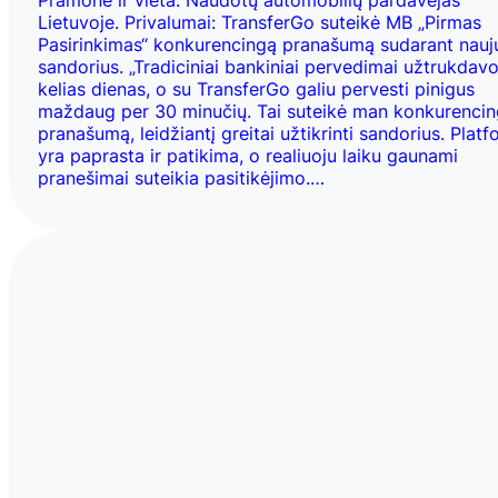
Pramonė ir vieta: Naudotų automobilių pardavėjas
Lietuvoje. Privalumai: TransferGo suteikė MB „Pirmas
Pasirinkimas“ konkurencingą pranašumą sudarant nauj
sandorius. „Tradiciniai bankiniai pervedimai užtrukdav
kelias dienas, o su TransferGo galiu pervesti pinigus
maždaug per 30 minučių. Tai suteikė man konkurenci
pranašumą, leidžiantį greitai užtikrinti sandorius. Plat
yra paprasta ir patikima, o realiuoju laiku gaunami
pranešimai suteikia pasitikėjimo.…