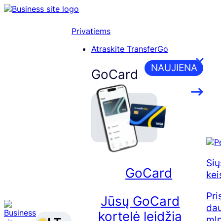
Skip
to
content
Privatiems
Atraskite TransferGo
NAUJIENA
GoCard
Sių
GoCard
kei
Pri
Jūsų GoCard
dau
kortelė leidžia
mln