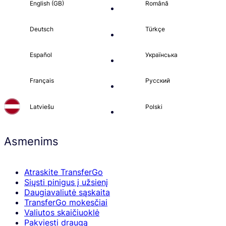
English (GB)
Română
Deutsch
Türkçe
Español
Українська
Français
Русский
Latviešu
Polski
Asmenims
Atraskite TransferGo
Siųsti pinigus į užsienį
Daugiavaliutė sąskaita
TransferGo mokesčiai
Valiutos skaičiuoklė
Pakviesti draugą