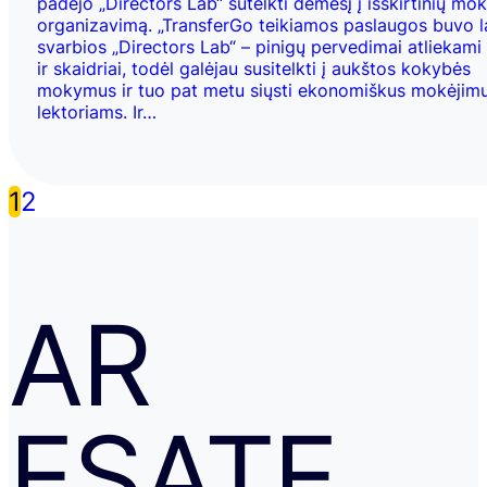
padėjo „Directors Lab“ sutelkti dėmesį į išskirtinių m
organizavimą. „TransferGo teikiamos paslaugos buvo l
svarbios „Directors Lab“ – pinigų pervedimai atliekami 
ir skaidriai, todėl galėjau susitelkti į aukštos kokybės
mokymus ir tuo pat metu siųsti ekonomiškus mokėjim
lektoriams. Ir…
1
2
AR
ESATE