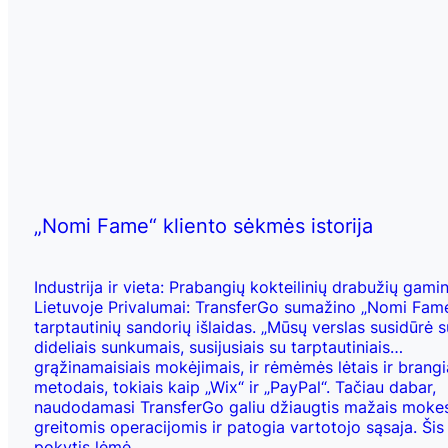
„Nomi Fame“ kliento sėkmės istorija
Industrija ir vieta: Prabangių kokteilinių drabužių gami
Lietuvoje Privalumai: TransferGo sumažino „Nomi Fam
tarptautinių sandorių išlaidas. „Mūsų verslas susidūrė s
dideliais sunkumais, susijusiais su tarptautiniais
grąžinamaisiais mokėjimais, ir rėmėmės lėtais ir brangi
metodais, tokiais kaip „Wix“ ir „PayPal“. Tačiau dabar,
naudodamasi TransferGo galiu džiaugtis mažais mokes
greitomis operacijomis ir patogia vartotojo sąsaja. Šis
pokytis lėmė…