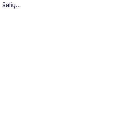
šalių…