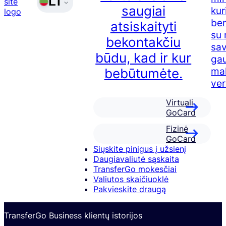
LT
saugiai
kur
be
atsiskaityti
su 
bekontakčiu
sav
būdu, kad ir kur
ga
ma
bebūtumėte.
ver
Virtuali
GoCard
Fizinė
GoCard
Siųskite pinigus į užsienį
Daugiavaliutė sąskaita
TransferGo mokesčiai
Valiutos skaičiuoklė
Pakvieskite draugą
TransferGo Business klientų istorijos