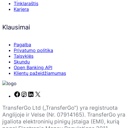
Tinklaraštis
Karjera
Klausimai
Pagalba
Privatumo politika
Taisyklės
Skundų
Open Banking API
Klientų pažeidžiamumas
Facebook
Instagram
LinkedIn
X
TransferGo Ltd („TransferGo”) yra registruota
Anglijoje ir Velse (Nr. 07914165). TransferGo yra
įgaliota elektroninių pinigų įstaiga (EMI), kurią