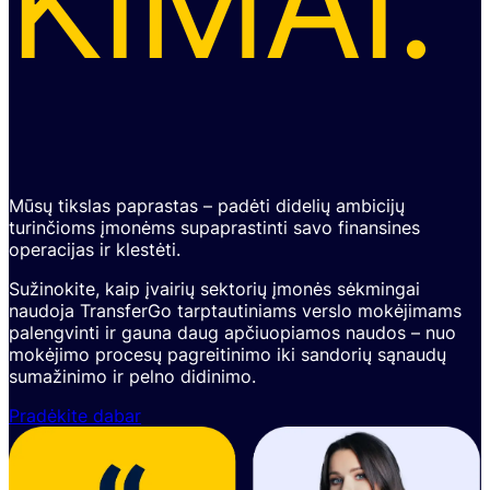
KIMAI.
Mūsų tikslas paprastas – padėti didelių ambicijų
turinčioms įmonėms supaprastinti savo finansines
operacijas ir klestėti.
Sužinokite, kaip įvairių sektorių įmonės sėkmingai
naudoja TransferGo tarptautiniams verslo mokėjimams
palengvinti ir gauna daug apčiuopiamos naudos – nuo
mokėjimo procesų pagreitinimo iki sandorių sąnaudų
sumažinimo ir pelno didinimo.
Pradėkite dabar