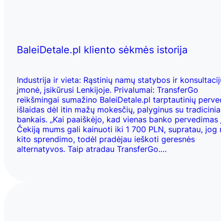
BaleiDetale.pl kliento sėkmės istorija
Industrija ir vieta: Rąstinių namų statybos ir konsultacij
įmonė, įsikūrusi Lenkijoje. Privalumai: TransferGo
reikšmingai sumažino BaleiDetale.pl tarptautinių perv
išlaidas dėl itin mažų mokesčių, palyginus su tradicinia
bankais. „Kai paaiškėjo, kad vienas banko pervedimas 
Čekiją mums gali kainuoti iki 1 700 PLN, supratau, jog 
kito sprendimo, todėl pradėjau ieškoti geresnės
alternatyvos. Taip atradau TransferGo.…