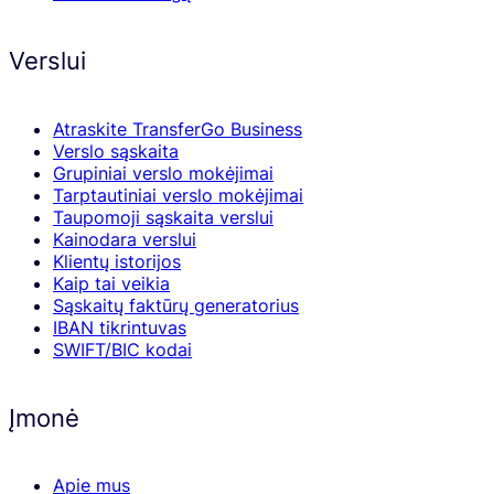
Verslui
Atraskite TransferGo Business
Verslo sąskaita
Grupiniai verslo mokėjimai
Tarptautiniai verslo mokėjimai
Taupomoji sąskaita verslui
Kainodara verslui
Klientų istorijos
Kaip tai veikia
Sąskaitų faktūrų generatorius
IBAN tikrintuvas
SWIFT/BIC kodai
Įmonė
Apie mus