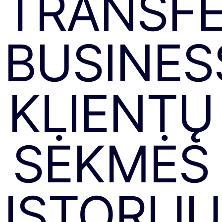
TRANSF
BUSINES
KLIENTŲ
SĖKMĖS
ISTORIJŲ