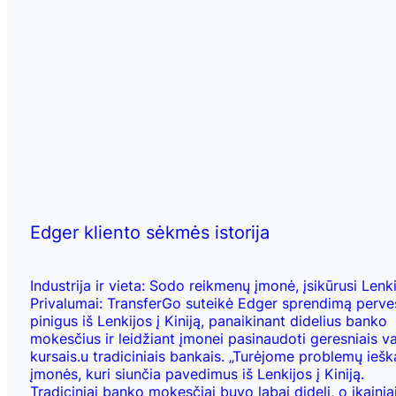
Edger kliento sėkmės istorija
Industrija ir vieta: Sodo reikmenų įmonė, įsikūrusi Lenki
Privalumai: TransferGo suteikė Edger sprendimą perves
pinigus iš Lenkijos į Kiniją, panaikinant didelius banko
mokesčius ir leidžiant įmonei pasinaudoti geresniais va
kursais.u tradiciniais bankais. „Turėjome problemų iešk
įmonės, kuri siunčia pavedimus iš Lenkijos į Kiniją.
Tradiciniai banko mokesčiai buvo labai dideli, o įkainia